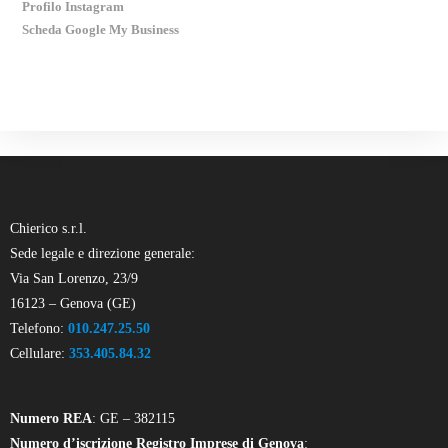
Profilo Instagram
Scheda Google My Business
Chierico s.r.l.
Sede legale e direzione generale:
Via San Lorenzo, 23/9
16123 – Genova (GE)
Telefono:
010.247.25.50
Cellulare:
353.405.84.32
Numero REA
: GE – 382115
Numero d’iscrizione Registro Imprese di Genova
: