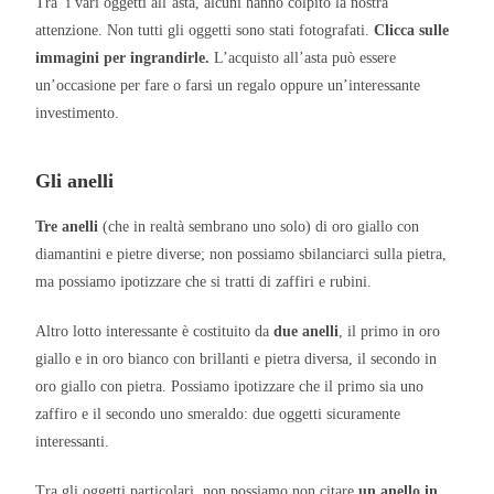
Tra i vari oggetti all’asta, alcuni hanno colpito la nostra
attenzione. Non tutti gli oggetti sono stati fotografati.
Clicca sulle
immagini per ingrandirle.
L’acquisto all’asta può essere
un’occasione per fare o farsi un regalo oppure un’interessante
investimento.
Gli anelli
Tre anelli
(che in realtà sembrano uno solo) di oro giallo con
diamantini e pietre diverse; non possiamo sbilanciarci sulla pietra,
ma possiamo ipotizzare che si tratti di zaffiri e rubini.
Altro lotto interessante è costituito da
due anelli
, il primo in oro
giallo e in oro bianco con brillanti e pietra diversa, il secondo in
oro giallo con pietra. Possiamo ipotizzare che il primo sia uno
zaffiro e il secondo uno smeraldo: due oggetti sicuramente
interessanti.
Tra gli oggetti particolari, non possiamo non citare
un anello in