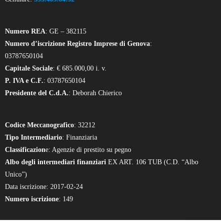
Numero REA
: GE – 382115
Numero d’iscrizione Registro Imprese di Genova
:
03787650104
Capitale Sociale
: € 685.000,00 i. v.
P. IVA e C.F.
: 03787650104
Presidente del C.d.A.
: Deborah Chierico
Codice Meccanografico
: 32212
Tipo Intermediario
: Finanziaria
Classificazion
e: Agenzie di prestito su pegno
Albo degli intermediari finanziari
EX ART. 106 TUB (C.D. “Albo
Unico”)
Data iscrizione: 2017-02-24
Numero iscrizione
: 149