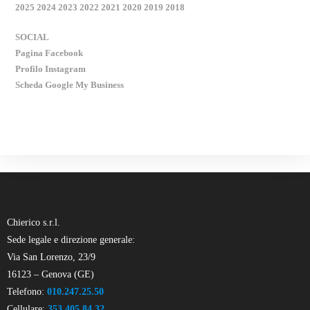
2025
2024
2023
2022
2021
2020
2019
2018
SOCIAL
Pagina Facebook
Profilo Instagram
Scheda Google My Business
Chierico s.r.l.
Sede legale e direzione generale:
Via San Lorenzo, 23/9
16123 – Genova (GE)
Telefono:
010.247.25.50
Cellulare:
353.405.84.32