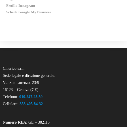
Profilo Instagram
Scheda Google My Business
Chierico s.r.l.
Sede legale e direzione generale:
Via San Lorenzo, 23/9
16123 – Genova (GE)
Telefono:
010.247.25.50
Cellulare:
353.405.84.32
Numero REA
: GE – 382115